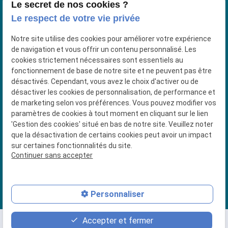
Le secret de nos cookies ?
Le respect de votre vie privée
4 Place du Jeu de Paume
38200 VIENNE
Notre site utilise des cookies pour améliorer votre expérience
de navigation et vous offrir un contenu personnalisé. Les
04 74 56 92 91
cookies strictement nécessaires sont essentiels au
fonctionnement de base de notre site et ne peuvent pas être
Siret : 53018337500027
désactivés. Cependant, vous avez le choix d'activer ou de
désactiver les cookies de personnalisation, de performance et
de marketing selon vos préférences. Vous pouvez modifier vos
paramètres de cookies à tout moment en cliquant sur le lien
Plan du site
'Gestion des cookies' situé en bas de notre site. Veuillez noter
que la désactivation de certains cookies peut avoir un impact
Mentions légales
sur certaines fonctionnalités du site.
Continuer sans accepter
Politique de confidentialité
Gestion des cookies
Personnaliser
Accepter et fermer