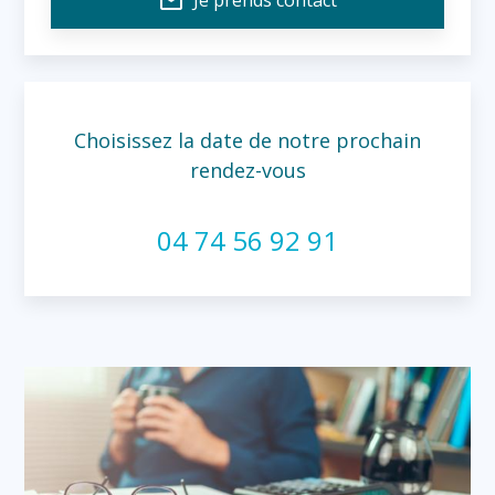
mail_outline
Choisissez la date de notre prochain
rendez-vous
04 74 56 92 91