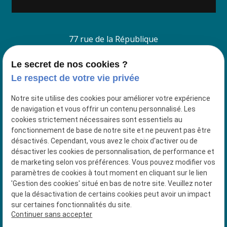
77 rue de la République
38260 La Cote Saint André
Le secret de nos cookies ?
Le respect de votre vie privée
4 Place du Jeu de Paume
38200 VIENNE
Notre site utilise des cookies pour améliorer votre expérience
de navigation et vous offrir un contenu personnalisé. Les
04 74 56 92 91
cookies strictement nécessaires sont essentiels au
fonctionnement de base de notre site et ne peuvent pas être
Siret : 53018337500027
désactivés. Cependant, vous avez le choix d'activer ou de
désactiver les cookies de personnalisation, de performance et
de marketing selon vos préférences. Vous pouvez modifier vos
paramètres de cookies à tout moment en cliquant sur le lien
Plan du site
'Gestion des cookies' situé en bas de notre site. Veuillez noter
que la désactivation de certains cookies peut avoir un impact
Mentions légales
sur certaines fonctionnalités du site.
Continuer sans accepter
Politique de confidentialité