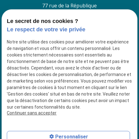
77 rue de la République
38260 La Cote Saint André
Le secret de nos cookies ?
Le respect de votre vie privée
4 Place du Jeu de Paume
38200 VIENNE
Notre site utilise des cookies pour améliorer votre expérience
de navigation et vous offrir un contenu personnalisé. Les
04 74 56 92 91
cookies strictement nécessaires sont essentiels au
fonctionnement de base de notre site et ne peuvent pas être
Siret : 53018337500027
désactivés. Cependant, vous avez le choix d'activer ou de
désactiver les cookies de personnalisation, de performance et
de marketing selon vos préférences. Vous pouvez modifier vos
paramètres de cookies à tout moment en cliquant sur le lien
Plan du site
'Gestion des cookies' situé en bas de notre site. Veuillez noter
que la désactivation de certains cookies peut avoir un impact
Mentions légales
sur certaines fonctionnalités du site.
Continuer sans accepter
Politique de confidentialité
Gestion des cookies
Personnaliser