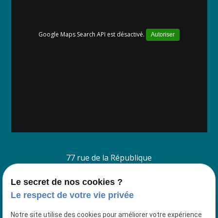
Google Maps Search API est désactivé.
Autoriser
77 rue de la République
38260 La Cote Saint André
Le secret de nos cookies ?
Le respect de votre vie privée
4 Place du Jeu de Paume
38200 VIENNE
Notre site utilise des cookies pour améliorer votre expérience