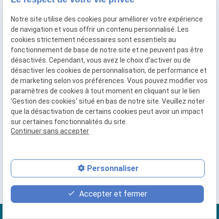
d’identifier les démarches adaptées à votre
dossier.
Notre site utilise des cookies pour améliorer votre expérience
de navigation et vous offrir un contenu personnalisé. Les
cookies strictement nécessaires sont essentiels au
mail_outline
Je prends contact
fonctionnement de base de notre site et ne peuvent pas être
désactivés. Cependant, vous avez le choix d'activer ou de
désactiver les cookies de personnalisation, de performance et
de marketing selon vos préférences. Vous pouvez modifier vos
paramètres de cookies à tout moment en cliquant sur le lien
'Gestion des cookies' situé en bas de notre site. Veuillez noter
Choisissez la date de notre prochain
que la désactivation de certains cookies peut avoir un impact
rendez-vous
sur certaines fonctionnalités du site.
Continuer sans accepter
04 74 56 92 91
Personnaliser
Accepter et fermer
place
contact_page
phone
Plan d'accès
Contact
04 74 56 92 91