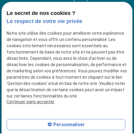
38260 La Cote Saint André
Le secret de nos cookies ?
Le respect de votre vie privée
4 Place du Jeu de Paume
38200 VIENNE
Notre site utilise des cookies pour améliorer votre expérience
de navigation et vous offrir un contenu personnalisé. Les
04 74 56 92 91
cookies strictement nécessaires sont essentiels au
fonctionnement de base de notre site et ne peuvent pas être
Siret : 53018337500027
désactivés. Cependant, vous avez le choix d'activer ou de
désactiver les cookies de personnalisation, de performance et
de marketing selon vos préférences. Vous pouvez modifier vos
paramètres de cookies à tout moment en cliquant sur le lien
Plan du site
'Gestion des cookies' situé en bas de notre site. Veuillez noter
que la désactivation de certains cookies peut avoir un impact
Mentions légales
sur certaines fonctionnalités du site.
Continuer sans accepter
Politique de confidentialité
Gestion des cookies
Personnaliser