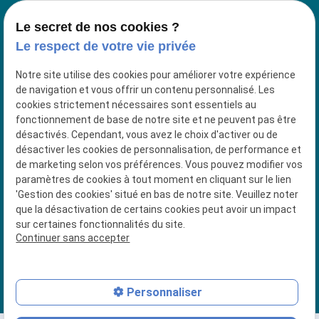
38260 La Cote Saint André
Le secret de nos cookies ?
Le respect de votre vie privée
4 Place du Jeu de Paume
38200 VIENNE
Notre site utilise des cookies pour améliorer votre expérience
de navigation et vous offrir un contenu personnalisé. Les
04 74 56 92 91
cookies strictement nécessaires sont essentiels au
fonctionnement de base de notre site et ne peuvent pas être
Siret : 53018337500027
désactivés. Cependant, vous avez le choix d'activer ou de
désactiver les cookies de personnalisation, de performance et
de marketing selon vos préférences. Vous pouvez modifier vos
paramètres de cookies à tout moment en cliquant sur le lien
Plan du site
'Gestion des cookies' situé en bas de notre site. Veuillez noter
que la désactivation de certains cookies peut avoir un impact
Mentions légales
sur certaines fonctionnalités du site.
Continuer sans accepter
Politique de confidentialité
Gestion des cookies
Personnaliser